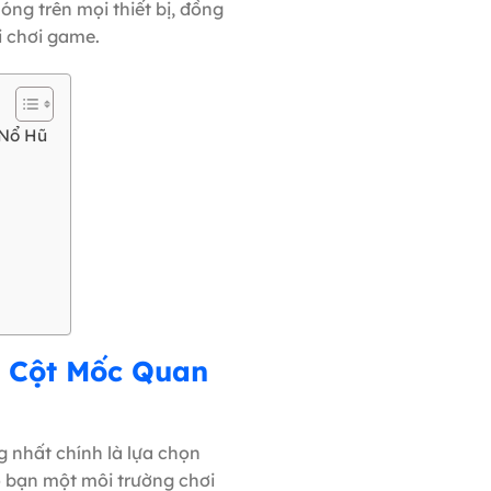
óng trên mọi thiết bị, đồng
i chơi game.
 Nổ Hũ
 Cột Mốc Quan
g nhất chính là lựa chọn
 bạn một môi trường chơi