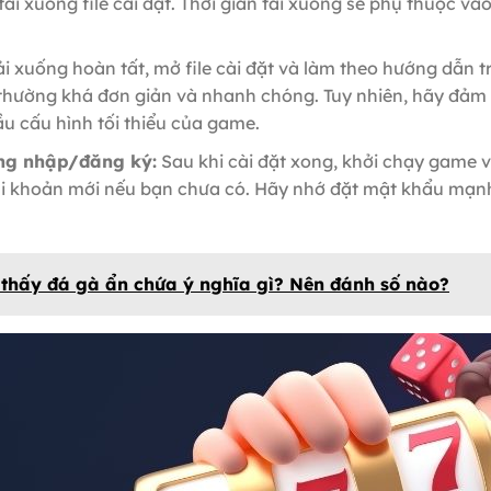
ải xuống file cài đặt. Thời gian tải xuống sẽ phụ thuộc và
ải xuống hoàn tất, mở file cài đặt và làm theo hướng dẫn t
 thường khá đơn giản và nhanh chóng. Tuy nhiên, hãy đảm 
u cấu hình tối thiểu của game.
ng nhập/đăng ký:
Sau khi cài đặt xong, khởi chạy game 
i khoản mới nếu bạn chưa có. Hãy nhớ đặt mật khẩu mạnh
hấy đá gà ẩn chứa ý nghĩa gì? Nên đánh số nào?