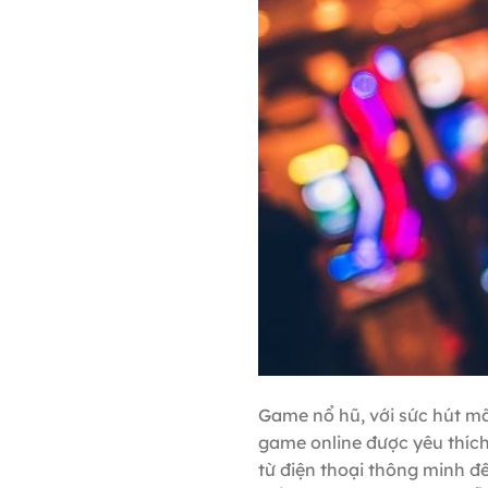
Game nổ hũ, với sức hút mãn
game online được yêu thích 
từ điện thoại thông minh đ