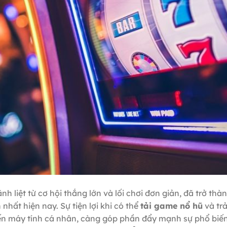
h liệt từ cơ hội thắng lớn và lối chơi đơn giản, đã trở thà
nhất hiện nay. Sự tiện lợi khi có thể
tải game nổ hũ
và trả
ến máy tính cá nhân, càng góp phần đẩy mạnh sự phổ biến