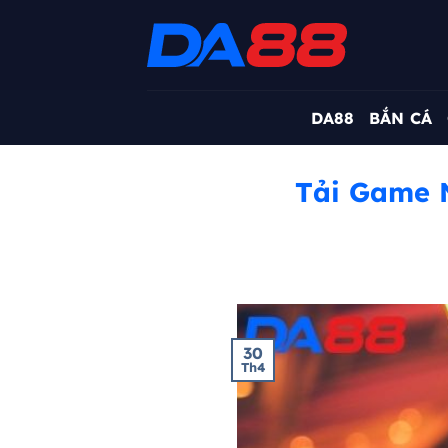
Chuyển
đến
nội
dung
DA88
BẮN CÁ
Tải Game N
30
Th4