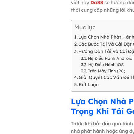
viết này
Da88
sẽ hướng dẫ
thời cung cấp những lời kh
Mục lục
Lựa Chọn Nhà Phát Hành
Các Bước Tải Và Cài Đặ
Hướng Dẫn Tải Và Cài Đặ
Hệ Điều Hành Android
Hệ Điều Hành iOS
Trên Máy Tính (PC)
Giải Quyết Các Vấn Đề 
Kết Luận
Lựa Chọn Nhà P
Trọng Khi Tải 
Trước khi bắt đầu quá trìn
nhà phát hành hoặc ứng dụ