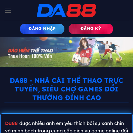
Chuyển
đến
nội
dung
ĐĂNG NHẬP
ĐĂNG KÝ
DA88 - NHÀ CÁI THỂ THAO TRỰC
TUYẾN, SIÊU CHỢ GAMES ĐỔI
THƯỞNG ĐỈNH CAO
Da88
được nhiều anh em yêu thích bởi sự xanh chín
và minh bạch trong cung cấp dịch vụ game online đổi