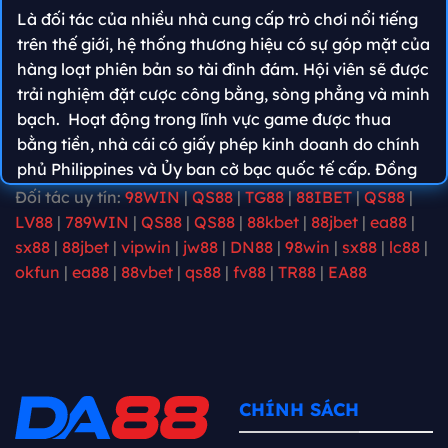
Là đối tác của nhiều nhà cung cấp trò chơi nổi tiếng
trên thế giới, hệ thống thương hiệu có sự góp mặt của
hàng loạt phiên bản so tài đình đám. Hội viên sẽ được
trải nghiệm đặt cược công bằng, sòng phẳng và minh
bạch.
Hoạt động trong lĩnh vực game được thua
bằng tiền, nhà cái có giấy phép kinh doanh do chính
phủ Philippines và Ủy ban cờ bạc quốc tế cấp. Đồng
thời, sân chơi còn sở hữu chứng nhận đạt chuẩn bảo
Đối tác uy tín:
98WIN
|
QS88
|
TG88
|
88IBET
|
QS88
|
mật từ cơ quan GEOTRUST uy tín. Cơ sở pháp lý này
LV88
|
789WIN
|
QS88
|
QS88
|
88kbet
|
88jbet
|
ea88
|
là nền tảng vững chắc để nhà cái thoải mái hoạt
sx88
|
88jbet
|
vipwin
|
jw88
|
DN88
|
98win
|
sx88
|
lc88
|
động trong giới giải trí online ăn tiền.
okfun
|
ea88
|
88vbet
|
qs88
|
fv88
|
TR88
|
EA88
CHÍNH SÁCH