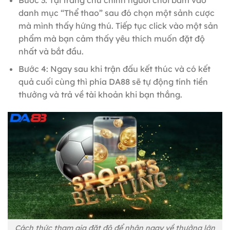
danh mục “Thể thao” sau đó chọn một sảnh cược
mà mình thấy hứng thú. Tiếp tục click vào một sản
phẩm mà bạn cảm thấy yêu thích muốn đặt độ
nhất và bắt đầu.
Bước 4: Ngay sau khi trận đấu kết thúc và có kết
quả cuối cùng thì phía DA88 sẽ tự động tính tiền
thưởng và trả về tài khoản khi bạn thắng.
Cách thức tham gia đặt độ để nhận ngay về thưởng lớn