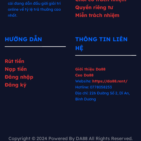
cái đang dẫn đầu giới giải trí
Quyền riêng tư
online về tỷ lệ trả thưởng cao
Miễn trách nhiệm
nhất.
HƯỚNG DẪN
THÔNG TIN LIÊN
HỆ
Rút tiền
Nạp tiền
Giới thiệu Da88
Ceo Da88
Đăng nhập
Website:
https://da88.rent/
Đăng ký
Hotline: 0778058253
Địa chỉ: 226 Đường Số 2, Dĩ An,
Bình Dương
Copyright © 2024 Powered By DA88 All Rights Reserved.