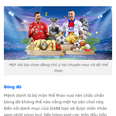
Một vài lựa chọn đáng chú ý tại chuyên mục cá độ thể
thao
Bóng đá
Mệnh danh là bộ môn thể thao vua nên chắc chắn
bóng đá không thể nào vắng mặt tại sân chơi này.
Đến với danh mục của DA88 bạn sẽ được mãn nhãn
xem phát sóng trực tiếp hàng loạt các trận đấu hấp