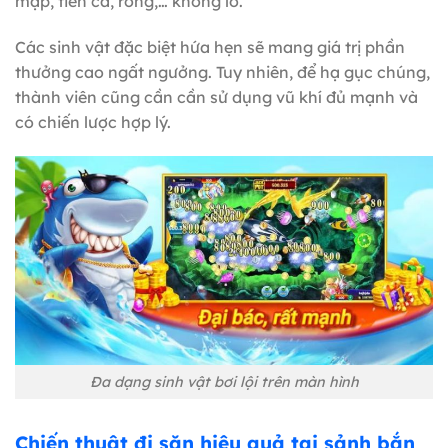
mập, tiên cá, rồng,… khổng lồ.
Các sinh vật đặc biệt hứa hẹn sẽ mang giá trị phần
thưởng cao ngất ngưởng. Tuy nhiên, để hạ gục chúng,
thành viên cũng cần cần sử dụng vũ khí đủ mạnh và
có chiến lược hợp lý.
Đa dạng sinh vật bơi lội trên màn hình
Chiến thuật đi săn hiệu quả tại sảnh bắn