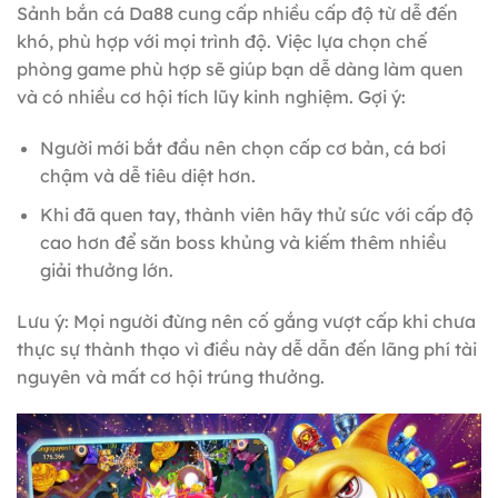
Sảnh bắn cá Da88 cung cấp nhiều cấp độ từ dễ đến
khó, phù hợp với mọi trình độ. Việc lựa chọn chế
phòng game phù hợp sẽ giúp bạn dễ dàng làm quen
và có nhiều cơ hội tích lũy kinh nghiệm. Gợi ý:
Người mới bắt đầu nên chọn cấp cơ bản, cá bơi
chậm và dễ tiêu diệt hơn.
Khi đã quen tay, thành viên hãy thử sức với cấp độ
cao hơn để săn boss khủng và kiếm thêm nhiều
giải thưởng lớn.
Lưu ý: Mọi người đừng nên cố gắng vượt cấp khi chưa
thực sự thành thạo vì điều này dễ dẫn đến lãng phí tài
nguyên và mất cơ hội trúng thưởng.