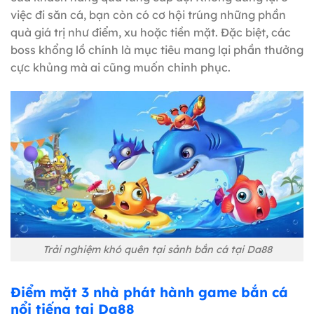
việc đi săn cá, bạn còn có cơ hội trúng những phần
quà giá trị như điểm, xu hoặc tiền mặt. Đặc biệt, các
boss khổng lồ chính là mục tiêu mang lại phần thưởng
cực khủng mà ai cũng muốn chinh phục.
Trải nghiệm khó quên tại sảnh bắn cá tại Da88
Điểm mặt 3 nhà phát hành game bắn cá
nổi tiếng tại Da88