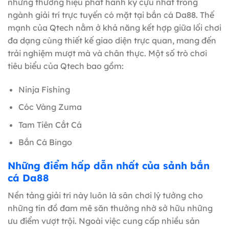
những thương hiệu phát hành kỳ cựu nhất trong
ngành giải trí trực tuyến có mặt tại bắn cá Da88. Thế
mạnh của Qtech nằm ở khả năng kết hợp giữa lối chơi
đa dạng cùng thiết kế giao diện trực quan, mang đến
trải nghiệm mượt mà và chân thực. Một số trò chơi
tiêu biểu của Qtech bao gồm:
Ninja Fishing
Cóc Vàng Zuma
Tam Tiên Cắt Cá
Bắn Cá Bingo
Những điểm hấp dẫn nhất của sảnh bắn
cá Da88
Nền tảng giải trí này luôn là sân chơi lý tưởng cho
những tín đồ đam mê săn thưởng nhờ sở hữu những
ưu điểm vượt trội. Ngoài việc cung cấp nhiều sản