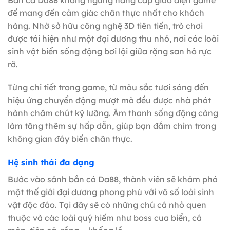
để mang đến cảm giác chân thực nhất cho khách
hàng. Nhờ sở hữu công nghệ 3D tiên tiến, trò chơi
được tái hiện như một đại dương thu nhỏ, nơi các loài
sinh vật biển sống động bơi lội giữa rặng san hô rực
rỡ.
Từng chi tiết trong game, từ màu sắc tươi sáng đến
hiệu ứng chuyển động mượt mà đều được nhà phát
hành chăm chút kỹ lưỡng. Âm thanh sống động càng
làm tăng thêm sự hấp dẫn, giúp bạn đắm chìm trong
không gian đáy biển chân thực.
Hệ sinh thái đa dạng
Bước vào sảnh bắn cá Da88, thành viên sẽ khám phá
một thế giới đại dương phong phú với vô số loài sinh
vật độc đáo. Tại đây sẽ có những chú cá nhỏ quen
thuộc và các loài quý hiếm như boss cua biển, cá