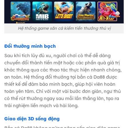
Hệ thống game săn cá kiếm tiền thưởng thú vị
Đổi thưởng minh bạch
Sau khi tích lũy đủ xu, người chơi có thể dễ dàng
chuyển đổi thành tiền mặt hoặc các phần quà giá trị
khác thông qua các thao tác thực hiện nhanh chóng,
an toàn. Hệ thống đổi thưởng tại bắn cá Da88 được
thiết kế để đảm bảo minh bạch, giúp hội viên hoàn
toàn yên tâm. Chỉ với một vài bước đơn giản, ngư thủ
có thể rút thưởng ngay sau mỗi lần thắng lớn, tạo ra
trải nghiệm liền mạch và hài lòng.
Giao diện 3D sống động
Bắn cá Da88 không ngừng nâng cấp giao diện game