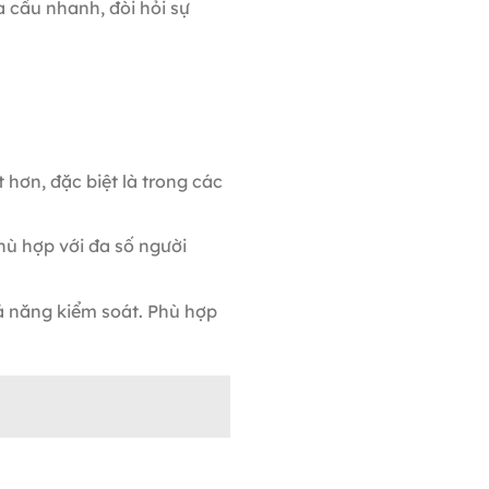
 cầu nhanh, đòi hỏi sự
hơn, đặc biệt là trong các
ù hợp với đa số người
 năng kiểm soát. Phù hợp