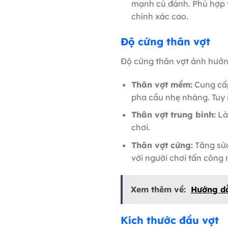
mạnh cú đánh. Phù hợp v
chính xác cao.
Độ cứng thân vợt
Độ cứng thân vợt ảnh hưởn
Thân vợt mềm:
Cung cấp
pha cầu nhẹ nhàng. Tuy 
Thân vợt trung bình:
Là
chơi.
Thân vợt cứng:
Tăng sức
với người chơi tấn công
Xem thêm về:
Hướng dẫ
Kích thước đầu vợt