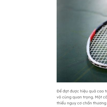
Để đạt được hiệu quả cao t
vô cùng quan trọng. Một câ
thiểu nguy cơ chấn thương