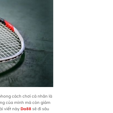
 phong cách chơi cá nhân là
năng của mình mà còn giảm
Bài viết này
Da88
sẽ đi sâu