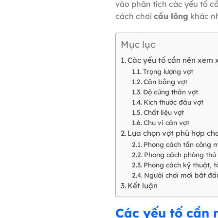
vào phân tích các yếu tố c
cách chơi
cầu lông
khác n
Mục lục
Các yếu tố cần nên xem x
Trọng lượng vợt
Cân bằng vợt
Độ cứng thân vợt
Kích thước đầu vợt
Chất liệu vợt
Chu vi cán vợt
Lựa chọn vợt phù hợp ch
Phong cách tấn công 
Phong cách phòng thủ
Phong cách kỹ thuật, t
Người chơi mới bắt đầ
Kết luận
Các yếu tố cần 