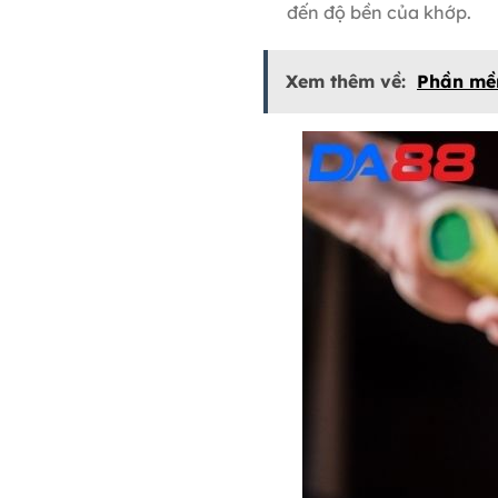
đến độ bền của khớp.
Xem thêm về:
Phần mềm