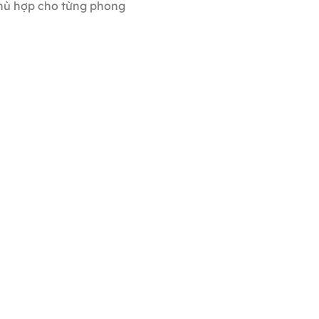
phù hợp cho từng phong