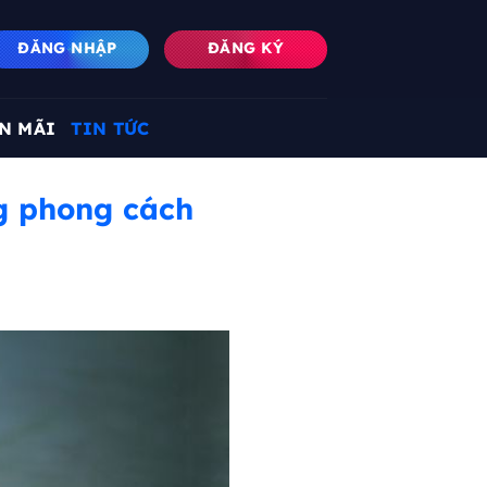
ĐĂNG NHẬP
ĐĂNG KÝ
N MÃI
TIN TỨC
ng phong cách