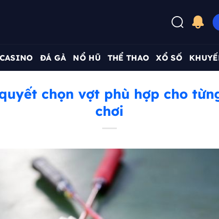
CASINO
ĐÁ GÀ
NỔ HŨ
THỂ THAO
XỔ SỐ
KHUYẾ
 quyết chọn vợt phù hợp cho từ
chơi