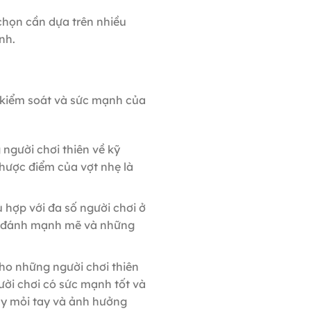
 chọn cần dựa trên nhiều
nh.
 kiểm soát và sức mạnh của
 người chơi thiên về kỹ
nhược điểm của vợt nhẹ là
 hợp với đa số người chơi ở
cú đánh mạnh mẽ và những
ho những người chơi thiên
ười chơi có sức mạnh tốt và
gây mỏi tay và ảnh hưởng