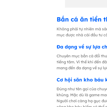
Bắn cá ăn tiền 
Không phải tự nhiên mà s
mục được nhà cái đầu tư cẩ
Đa dạng về sự lựa c
Chuyên mục bắn cá đổi thư
tiếng tăm. Vì thế khi đến 
mang đến đa dạng về sự lựa
Cơ hội săn kho báu 
Đúng như tên gọi của chuy
khủng. Mặc dù là game man
Người chơi càng hạ gục đượ
công kho báu hiếm có thể m