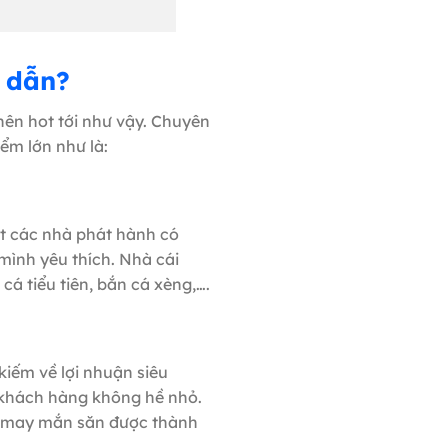
p dẫn?
 nên hot tới như vậy. Chuyên
ểm lớn như là:
t các nhà phát hành có
mình yêu thích. Nhà cái
á tiểu tiên, bắn cá xèng,….
 kiếm về lợi nhuận siêu
 khách hàng không hề nhỏ.
ếu may mắn săn được thành