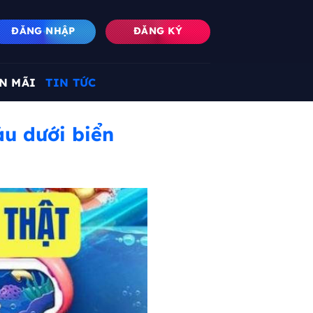
ĐĂNG NHẬP
ĐĂNG KÝ
N MÃI
TIN TỨC
áu dưới biển