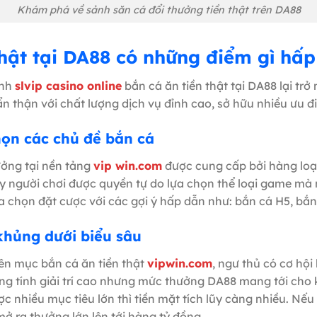
Khám phá về sảnh săn cá đổi thưởng tiền thật trên DA88
thật tại DA88 có những điểm gì hấ
ảnh
slvip casino online
bắn cá ăn tiền thật tại DA88 lại trở
n thận với chất lượng dịch vụ đỉnh cao, sở hữu nhiều ưu đi
họn các chủ đề bắn cá
ởng tại nền tảng
vip win.com
được cung cấp bởi hàng loạ
đây người chơi được quyền tự do lựa chọn thể loại game mà 
 chọn đặt cược với các gợi ý hấp dẫn như: bắn cá H5, bắn c
khủng dưới biểu sâu
ên mục bắn cá ăn tiền thật
vipwin.com
, ngư thủ có cơ hội
g tính giải trí cao nhưng mức thưởng DA88 mang tới cho
c nhiều mục tiêu lớn thì tiền mặt tích lũy càng nhiều. N
ở ra thưởng lớn lên tới hàng tỷ đồng.