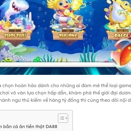
ựa chọn hoàn hảo dành cho những ai đam mê thể loại game c
hơi vô vàn lựa chọn hấp dẫn, khám phá thế giới đại dươn
ành ngư thủ kiếm về hàng tỷ đồng thì cùng theo dõi nội du
m bắn cá ăn tiền thật DA88