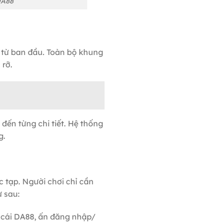
DA88
 từ ban đầu. Toàn bộ khung
 rỡ.
đến từng chi tiết. Hệ thống
g.
 tạp. Người chơi chỉ cần
ư sau:
 cái DA88, ấn đăng nhập/