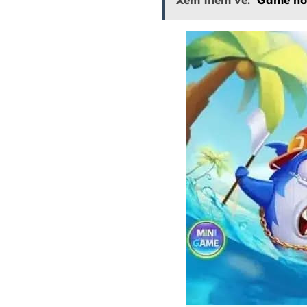
Xem thêm về:
Game nổ